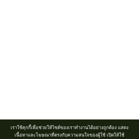
รายละเอียด
Acer Computer Co.,Ltd. (Head office) เลขที่ 493/7-8 ถนนนางลิ้นจี่
แขวงช่องนนทรี เขตยานนาวา กรุงเทพฯ 10120
เราใช้คุกกี้เพื่อช่วยให้ไซต์ของเราทำงานได้อย่างถูกต้อง แสดง
Product Info Line 02-825-9600 Technical Inquiry 02-825-9645
เนื้อหาและโฆษณาที่ตรงกับความสนใจของผู้ใช้ เปิดให้ใช้