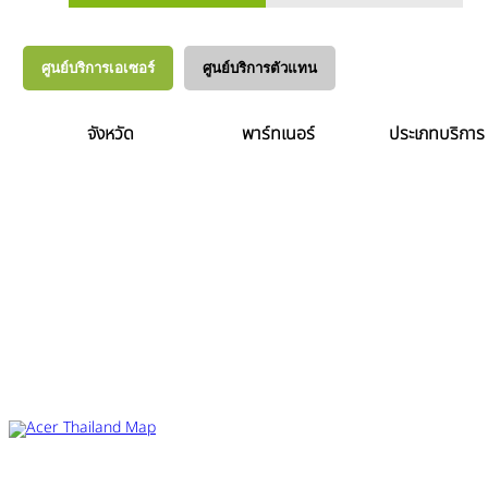
ศูนย์บริการเอเซอร์
ศูนย์บริการตัวแทน
จังหวัด
พาร์ทเนอร์
ประเภทบริการ
Acer Computer Co.,Ltd. (Head office) เลขที่ 493/7-8 ถนนนางลิ้นจี่ แขวง
ช่องนนทรี เขตยานนาวา กรุงเทพฯ 10120
Product Info Line 02-825-9600 Technical Inquiry 02-825-9645