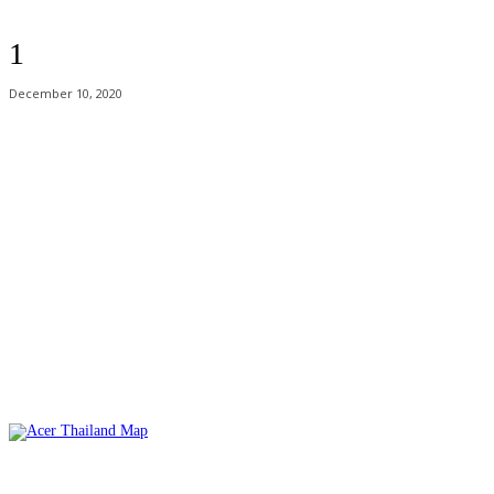
1
December 10, 2020
Acer Computer Co.,Ltd. (Head office) เลขที่ 493/7-8 ถนนนางลิ้นจี่ แขวง
ช่องนนทรี เขตยานนาวา กรุงเทพฯ 10120
Product Info Line 02-825-9600 Technical Inquiry 02-825-9645