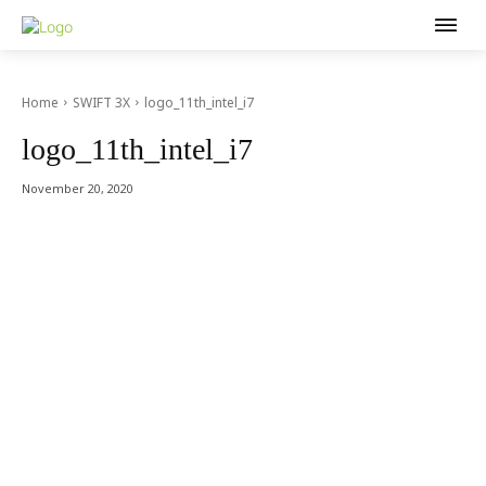
Home
SWIFT 3X
logo_11th_intel_i7
logo_11th_intel_i7
November 20, 2020
Acer Computer Co.,Ltd. (Head office) เลขที่ 493/7-8 ถนนนางลิ้นจี่
แขวงช่องนนทรี เขตยานนาวา กรุงเทพฯ 10120