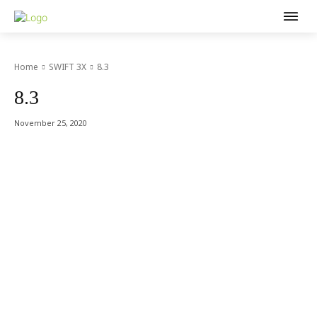
Home
SWIFT 3X
8.3
8.3
November 25, 2020
Acer Computer Co.,Ltd. (Head office) เลขที่ 493/7-8 ถนนนางลิ้นจี่
แขวงช่องนนทรี เขตยานนาวา กรุงเทพฯ 10120