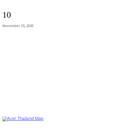
10
November 25, 2020
Acer Computer Co.,Ltd. (Head office) เลขที่ 493/7-8 ถนนนางลิ้นจี่ แขวง
ช่องนนทรี เขตยานนาวา กรุงเทพฯ 10120
Product Info Line 02-825-9600 Technical Inquiry 02-825-9645