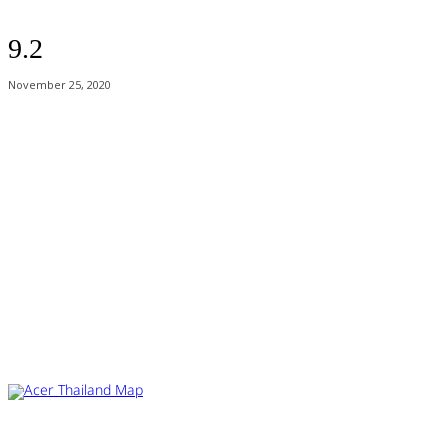
9.2
November 25, 2020
Acer Computer Co.,Ltd. (Head office) เลขที่ 493/7-8 ถนนนางลิ้นจี่ แขวง
ช่องนนทรี เขตยานนาวา กรุงเทพฯ 10120
Product Info Line 02-825-9600 Technical Inquiry 02-825-9645