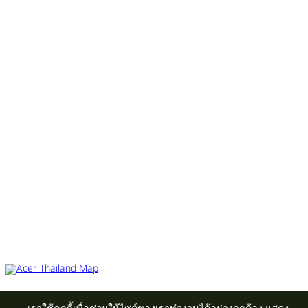
Acer Computer Co.,Ltd. (Head office) เลขที่ 493/7-8 ถนนนางลิ้นจี่ แขวง
ช่องนนทรี เขตยานนาวา กรุงเทพฯ 10120
Product Info Line 02-825-9600 Technical Inquiry 02-825-9645