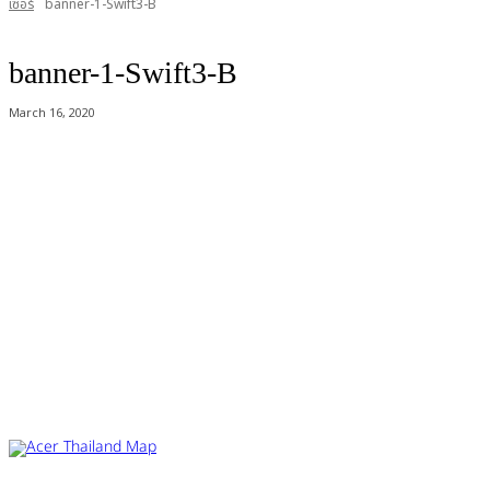
เซอร์
banner-1-Swift3-B
banner-1-Swift3-B
March 16, 2020
Acer Computer Co.,Ltd. (Head office) เลขที่ 493/7-8 ถนนนางลิ้นจี่ แขวง
ช่องนนทรี เขตยานนาวา กรุงเทพฯ 10120
Product Info Line 02-825-9600 Technical Inquiry 02-825-9645