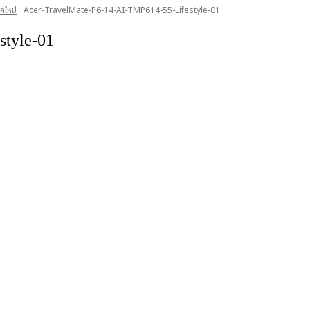
คใหม่
Acer-TravelMate-P6-14-AI-TMP614-55-Lifestyle-01
style-01
วงช่องนนทรี เขตยานนาวา กรุงเทพฯ 10120