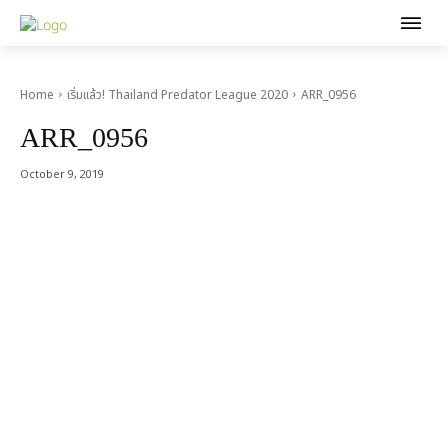
Home
เริ่มแล้ว! Thailand Predator League 2020
ARR_0956
ARR_0956
October 9, 2019
Acer Computer Co.,Ltd. (Head office) เลขที่ 493/7-8 ถนนนางลิ้นจี่
แขวงช่องนนทรี เขตยานนาวา กรุงเทพฯ 10120