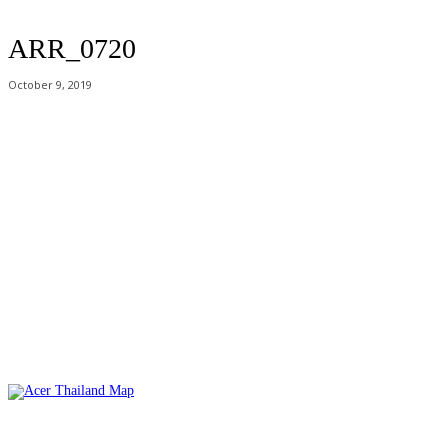
ARR_0720
October 9, 2019
Acer Computer Co.,Ltd. (Head office) เลขที่ 493/7-8 ถนนนางลิ้นจี่ แขวง
ช่องนนทรี เขตยานนาวา กรุงเทพฯ 10120
Product Info Line 02-825-9600 Technical Inquiry 02-825-9645