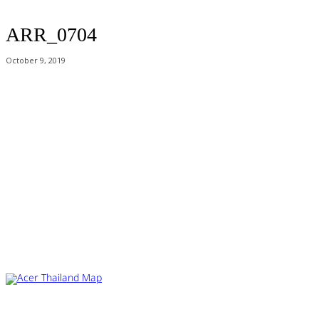
ARR_0704
October 9, 2019
Acer Computer Co.,Ltd. (Head office) เลขที่ 493/7-8 ถนนนางลิ้นจี่ แขวง
ช่องนนทรี เขตยานนาวา กรุงเทพฯ 10120
Product Info Line 02-825-9600 Technical Inquiry 02-825-9645