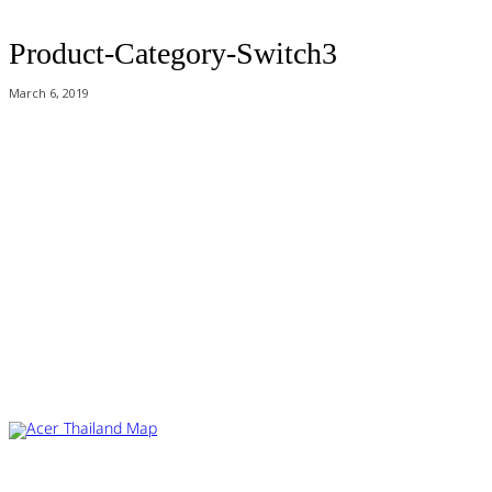
Product-Category-Switch3
March 6, 2019
Acer Computer Co.,Ltd. (Head office) เลขที่ 493/7-8 ถนนนางลิ้นจี่ แขวง
ช่องนนทรี เขตยานนาวา กรุงเทพฯ 10120
Product Info Line 02-825-9600 Technical Inquiry 02-825-9645