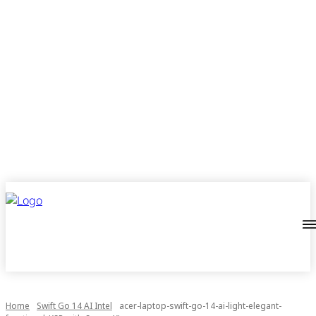
Home
Swift Go 14 AI Intel
acer-laptop-swift-go-14-ai-light-elegant-