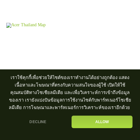
Acer Computer Co.,Ltd. (Head office) เลขที่ 493/7-8 ถนนนางลิ้นจี่
แขวงช่องนนทรี เขตยานนาวา กรุงเทพฯ 10120
Product Info Line 02-825-9600 Technical Inquiry 02-825-9645
ศูนย์บริการ
|
ตัวแทนจำหน่าย
เราใช้คุกกี้เพื่อช่วยให้ไซต์ของเราทำงานได้อย่างถูกต้อง แสดง
เนื้อหาและโฆษณาที่ตรงกับความสนใจของผู้ใช้ เปิดให้ใช้
คุณสมบัติทางโซเชียลมีเดีย และเพื่อวิเคราะห์การเข้าถึงข้อมูล
ของเรา เรายังแบ่งปันข้อมูลการใช้งานไซต์กับพาร์ทเนอร์โซเชีย
ลมีเดีย การโฆษณาและพาร์ทเนอร์การวิเคราะห์ของเราอีกด้วย
DECLINE
ALLOW