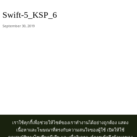
Swift-5_KSP_6
September 30, 2019
Acer Computer Co.,Ltd. (Head office) เลขที่ 493/7-8 ถนนนางลิ้นจี่ แขวง
ช่องนนทรี เขตยานนาวา กรุงเทพฯ 10120
Product Info Line 02-825-9600 Technical Inquiry 02-825-9645
เราใช้คุกกี้เพื่อช่วยให้ไซต์ของเราทำงานได้อย่างถูกต้อง แสดง
เนื้อหาและโฆษณาที่ตรงกับความสนใจของผู้ใช้ เปิดให้ใช้