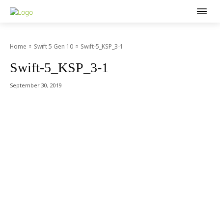
Home
Swift 5 Gen 10
Swift-5_KSP_3-1
Swift-5_KSP_3-1
September 30, 2019
Acer Computer Co.,Ltd. (Head office) เลขที่ 493/7-8 ถนนนางลิ้นจี่
แขวงช่องนนทรี เขตยานนาวา กรุงเทพฯ 10120