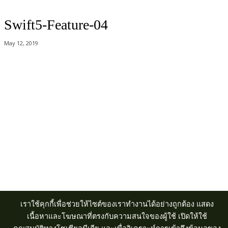
Swift5-Feature-04
May 12, 2019
Acer Computer Co.,Ltd. (Head office) เลขที่ 493/7-8 ถนนนางลิ้นจี่ แขวง
ช่องนนทรี เขตยานนาวา กรุงเทพฯ 10120
Product Info Line 02-825-9600 Technical Inquiry 02-825-9645
เราใช้คุกกี้เพื่อช่วยให้ไซต์ของเราทำงานได้อย่างถูกต้อง แสดง
เนื้อหาและโฆษณาที่ตรงกับความสนใจของผู้ใช้ เปิดให้ใช้