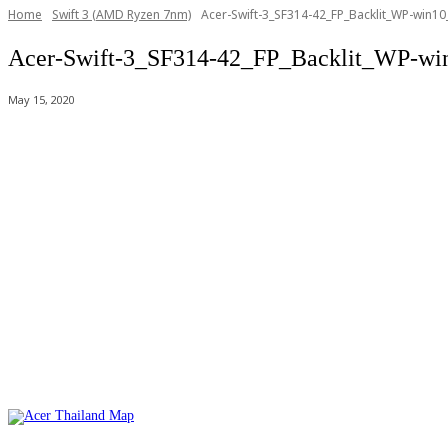
Home
Swift 3 (AMD Ryzen 7nm)
Acer-Swift-3_SF314-42_FP_Backlit_WP-win10
Acer-Swift-3_SF314-42_FP_Backlit_WP-win
May 15, 2020
Acer Computer Co.,Ltd. (Head office) เลขที่ 493/7-8 ถนนนางลิ้นจี่ แข
Product Info Line 02-825-9600 Technical Inquiry 02-825-9645