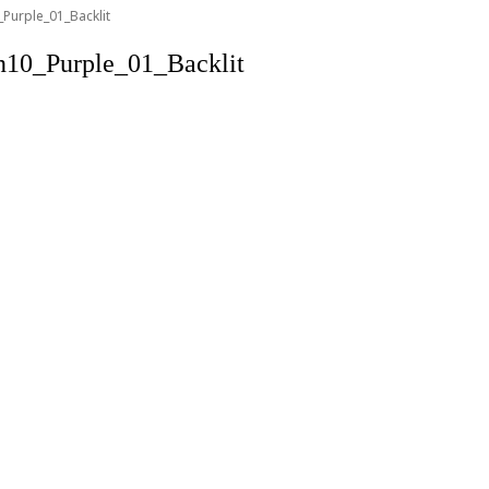
_Purple_01_Backlit
10_Purple_01_Backlit
วงช่องนนทรี เขตยานนาวา กรุงเทพฯ 10120