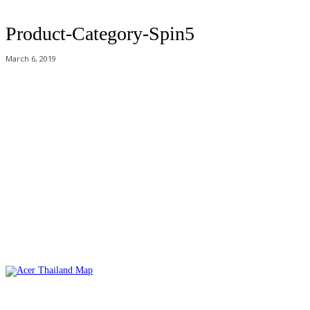
Product-Category-Spin5
March 6, 2019
Acer Computer Co.,Ltd. (Head office) เลขที่ 493/7-8 ถนนนางลิ้นจี่ แขวง
ช่องนนทรี เขตยานนาวา กรุงเทพฯ 10120
Product Info Line 02-825-9600 Technical Inquiry 02-825-9645