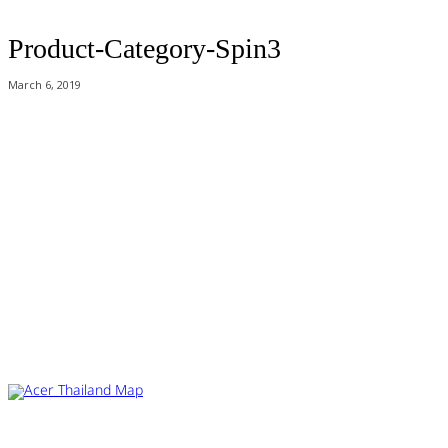
Product-Category-Spin3
March 6, 2019
Acer Computer Co.,Ltd. (Head office) เลขที่ 493/7-8 ถนนนางลิ้นจี่ แขวง
ช่องนนทรี เขตยานนาวา กรุงเทพฯ 10120
Product Info Line 02-825-9600 Technical Inquiry 02-825-9645