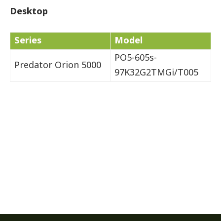
Desktop
Series
Model
PO5-605s-
Predator Orion 5000
97K32G2TMGi/T005
Acer Computer Co.,Ltd. (Head office) เลขที่ 493/7-8 ถนนนางลิ้นจี่