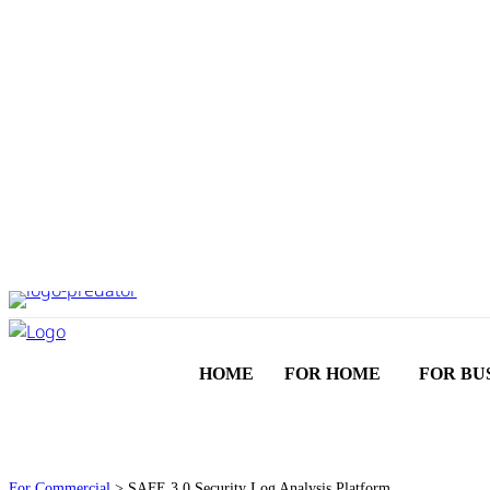
HOME
FOR HOME
FOR BU
For Commercial
> SAFE 3.0 Security Log Analysis Platform