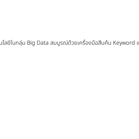
ลยีในกลุ่ม Big Data สมบูรณ์ด้วยเครื่องมือสืบค้น Keyword และ F