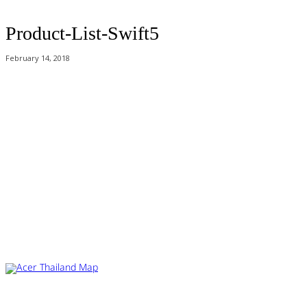
Product-List-Swift5
February 14, 2018
Acer Computer Co.,Ltd. (Head office) เลขที่ 493/7-8 ถนนนางลิ้นจี่ แขวง
ช่องนนทรี เขตยานนาวา กรุงเทพฯ 10120
Product Info Line 02-825-9600 Technical Inquiry 02-825-9645