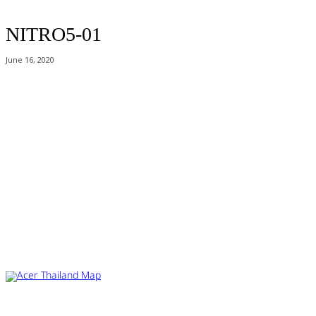
NITRO5-01
June 16, 2020
Acer Computer Co.,Ltd. (Head office) เลขที่ 493/7-8 ถนนนางลิ้นจี่ แขวง
ช่องนนทรี เขตยานนาวา กรุงเทพฯ 10120
Product Info Line 02-825-9600 Technical Inquiry 02-825-9645