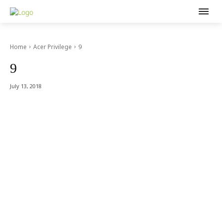
Home
Acer Privilege
9
9
July 13, 2018
Acer Computer Co.,Ltd. (Head office) เลขที่ 493/7-8 ถนนนางลิ้นจี่
แขวงช่องนนทรี เขตยานนาวา กรุงเทพฯ 10120