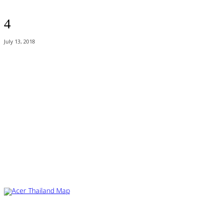
4
July 13, 2018
Acer Computer Co.,Ltd. (Head office) เลขที่ 493/7-8 ถนนนางลิ้นจี่ แขวง
ช่องนนทรี เขตยานนาวา กรุงเทพฯ 10120
Product Info Line 02-825-9600 Technical Inquiry 02-825-9645