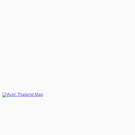
Acer Computer Co.,Ltd. (Head office) เลขที่ 493/7-8 ถนนนางลิ้นจี่ แขวง
ช่องนนทรี เขตยานนาวา กรุงเทพฯ 10120
Product Info Line 02-825-9600 Technical Inquiry 02-825-9645
ศูนย์บริการ
|
ตัวแทนจำหน่าย