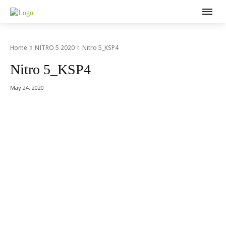
Home
NITRO 5 2020
Nitro 5_KSP4
Nitro 5_KSP4
May 24, 2020
Acer Computer Co.,Ltd. (Head office) เลขที่ 493/7-8 ถนนนางลิ้นจี่
แขวงช่องนนทรี เขตยานนาวา กรุงเทพฯ 10120