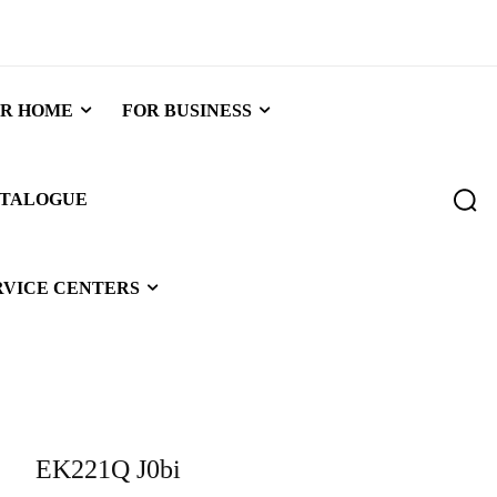
R HOME
FOR BUSINESS
TALOGUE
RVICE CENTERS
EK221Q J0bi