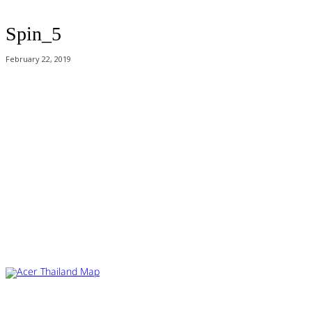
Spin_5
February 22, 2019
Acer Computer Co.,Ltd. (Head office) เลขที่ 493/7-8 ถนนนางลิ้นจี่ แขวง
ช่องนนทรี เขตยานนาวา กรุงเทพฯ 10120
Product Info Line 02-825-9600 Technical Inquiry 02-825-9645