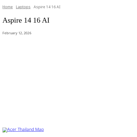
Home
Laptops
Aspire 14 16 AI
Aspire 14 16 AI
February 12, 2026
Acer Computer Co.,Ltd. (Head office) เลขที่ 493/7-8 ถนนนางลิ้นจี่ แขว
Product Info Line 02-825-9600 Technical Inquiry 02-825-9645