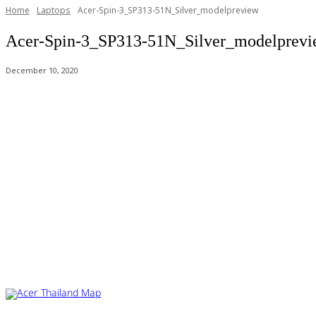
Home
Laptops
Acer-Spin-3_SP313-51N_Silver_modelpreview
Acer-Spin-3_SP313-51N_Silver_modelprev
December 10, 2020
Acer Computer Co.,Ltd. (Head office) เลขที่ 493/7-8 ถนนนางลิ้นจี่ แขว
Product Info Line 02-825-9600 Technical Inquiry 02-825-9645