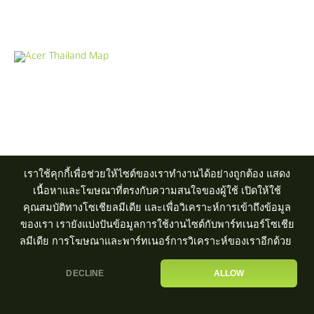
Acer Computer Co.,Ltd. (Head office) เลขที่ 493/7-8 ถนนนางลิ้นจี่
แขวงช่องนนทรี เขตยานนาวา กรุงเทพฯ 10120
Product Info Line 02-825-9600 Technical Inquiry 02-825-9645
ศูนย์บริการ
|
ตัวแทนจำหน่าย
เราใช้คุกกี้เพื่อช่วยให้ไซต์ของเราทำงานได้อย่างถูกต้อง แสดง
เนื้อหาและโฆษณาที่ตรงกับความสนใจของผู้ใช้ เปิดให้ใช้
คุณสมบัติทางโซเชียลมีเดีย และเพื่อวิเคราะห์การเข้าถึงข้อมูล
ของเรา เรายังแบ่งปันข้อมูลการใช้งานไซต์กับพาร์ทเนอร์โซเชีย
ลมีเดีย การโฆษณาและพาร์ทเนอร์การวิเคราะห์ของเราอีกด้วย
DECLINE
ALLOW