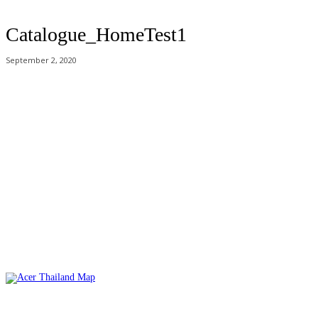
Catalogue_HomeTest1
September 2, 2020
Acer Computer Co.,Ltd. (Head office) เลขที่ 493/7-8 ถนนนางลิ้นจี่ แขวง
ช่องนนทรี เขตยานนาวา กรุงเทพฯ 10120
Product Info Line 02-825-9600 Technical Inquiry 02-825-9645