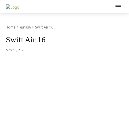
Home
หน้าแรก
Swift Air 16
Swift Air 16
May 18, 2026
Acer Computer Co.,Ltd. (Head office) เลขที่ 493/7-8 ถนนนางลิ้นจี่
แขวงช่องนนทรี เขตยานนาวา กรุงเทพฯ 10120