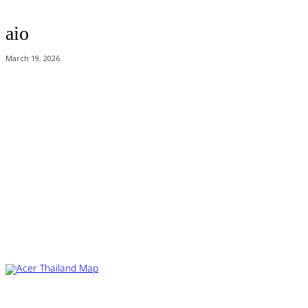
aio
March 19, 2026
Acer Computer Co.,Ltd. (Head office) เลขที่ 493/7-8 ถนนนางลิ้นจี่ แขวง
ช่องนนทรี เขตยานนาวา กรุงเทพฯ 10120
Product Info Line 02-825-9600 Technical Inquiry 02-825-9645