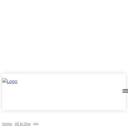
Home
All In One
aio