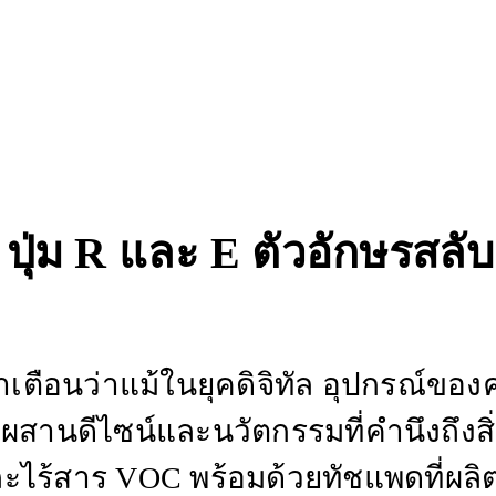
 ปุ่ม R และ E ตัวอักษรสลั
ำเตือนว่าแม้ในยุคดิจิทัล อุปกรณ์ของ
สมผสานดีไซน์และนวัตกรรมที่คำนึงถึงส
ละไร้สาร VOC พร้อมด้วยทัชแพดที่ผลิ