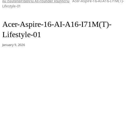
คม ตอบโจทย์การใช้งาน All-rounder ครบทุกด้าน
Acer-Aspire-16-AI-A16-I71M(T)-
Lifestyle-01
Acer-Aspire-16-AI-A16-I71M(T)-
Lifestyle-01
January 9, 2026
Acer Computer Co.,Ltd. (Head office) เลขที่ 493/7-8 ถนนนางลิ้นจี่ แขวง
ช่องนนทรี เขตยานนาวา กรุงเทพฯ 10120
Product Info Line 02-825-9600 Technical Inquiry 02-825-9645