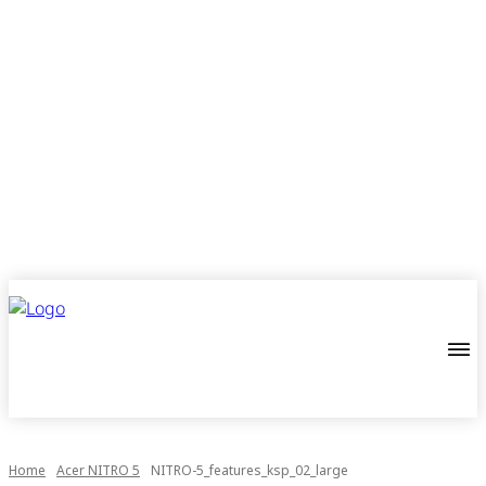
Home
Acer NITRO 5
NITRO-5_features_ksp_02_large