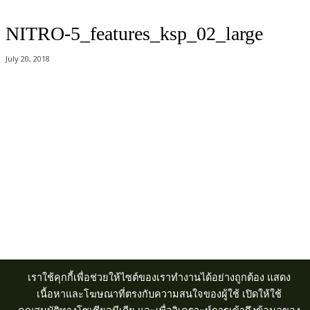
NITRO-5_features_ksp_02_large
July 20, 2018
Acer Computer Co.,Ltd. (Head office) เลขที่ 493/7-8 ถนนนางลิ้นจี่ แขวง
ช่องนนทรี เขตยานนาวา กรุงเทพฯ 10120
Product Info Line 02-825-9600 Technical Inquiry 02-825-9645
เราใช้คุกกี้เพื่อช่วยให้ไซต์ของเราทำงานได้อย่างถูกต้อง แสดง
เนื้อหาและโฆษณาที่ตรงกับความสนใจของผู้ใช้ เปิดให้ใช้