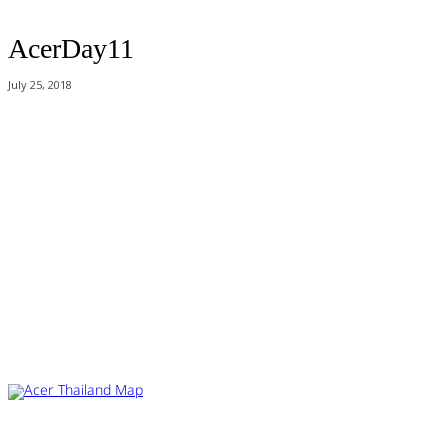
AcerDay11
July 25, 2018
Acer Computer Co.,Ltd. (Head office) เลขที่ 493/7-8 ถนนนางลิ้นจี่ แขวง
ช่องนนทรี เขตยานนาวา กรุงเทพฯ 10120
Product Info Line 02-825-9600 Technical Inquiry 02-825-9645