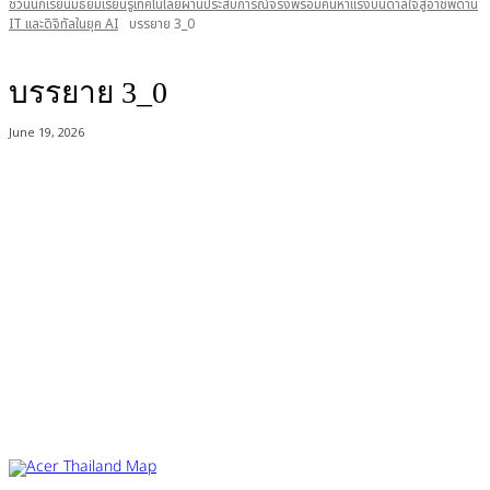
ชวนนักเรียนมัธยมเรียนรู้เทคโนโลยีผ่านประสบการณ์จริงพร้อมค้นหาแรงบันดาลใจสู่อาชีพด้าน
IT และดิจิทัลในยุค AI
บรรยาย 3_0
บรรยาย 3_0
June 19, 2026
Acer Computer Co.,Ltd. (Head office) เลขที่ 493/7-8 ถนนนางลิ้นจี่ แขวง
ช่องนนทรี เขตยานนาวา กรุงเทพฯ 10120
Product Info Line 02-825-9600 Technical Inquiry 02-825-9645