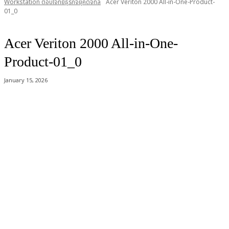
Workstation ตอบโจทย์ธุรกิจยุคดิจิทัล
Acer Veriton 2000 All-in-One-Product-
01_0
Acer Veriton 2000 All-in-One-
Product-01_0
January 15, 2026
Acer Computer Co.,Ltd. (Head office) เลขที่ 493/7-8 ถนนนางลิ้นจี่ แขวง
ช่องนนทรี เขตยานนาวา กรุงเทพฯ 10120
Product Info Line 02-825-9600 Technical Inquiry 02-825-9645