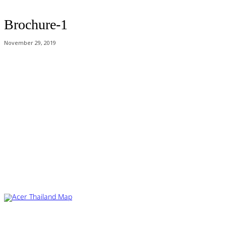
Brochure-1
November 29, 2019
Acer Computer Co.,Ltd. (Head office) เลขที่ 493/7-8 ถนนนางลิ้นจี่ แขวง
ช่องนนทรี เขตยานนาวา กรุงเทพฯ 10120
Product Info Line 02-825-9600 Technical Inquiry 02-825-9645