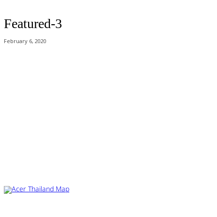
Featured-3
February 6, 2020
Acer Computer Co.,Ltd. (Head office) เลขที่ 493/7-8 ถนนนางลิ้นจี่ แขวง
ช่องนนทรี เขตยานนาวา กรุงเทพฯ 10120
Product Info Line 02-825-9600 Technical Inquiry 02-825-9645