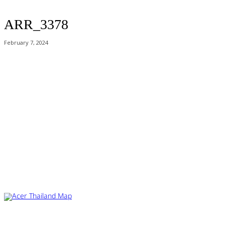
ARR_3378
February 7, 2024
Acer Computer Co.,Ltd. (Head office) เลขที่ 493/7-8 ถนนนางลิ้นจี่ แขวง
ช่องนนทรี เขตยานนาวา กรุงเทพฯ 10120
Product Info Line 02-825-9600 Technical Inquiry 02-825-9645