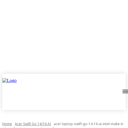
Home
Acer Swift Go 14/16 AI
acer-laptop-swift-go-14-16-ai-intel-make-it-