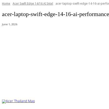
Home
Acer Swift Edge 14/16 AI Intel
acer-laptop-swift-edge-14-16-ai-perfo
acer-laptop-swift-edge-14-16-ai-performance
June 1, 2026
Acer Computer Co.,Ltd. (Head office) เลขที่ 493/7-8 ถนนนางลิ้นจี่ แขว
Product Info Line 02-825-9600 Technical Inquiry 02-825-9645