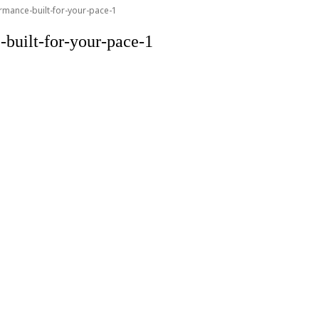
rmance-built-for-your-pace-1
-built-for-your-pace-1
งช่องนนทรี เขตยานนาวา กรุงเทพฯ 10120