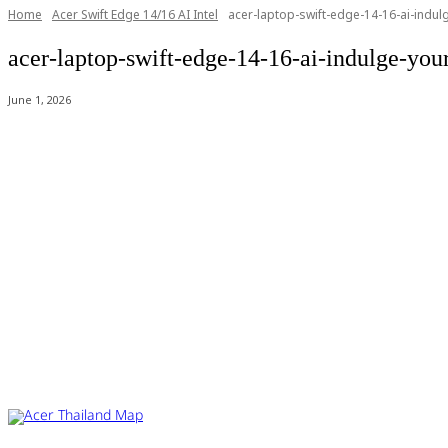
Home
Acer Swift Edge 14/16 AI Intel
acer-laptop-swift-edge-14-16-ai-indu
acer-laptop-swift-edge-14-16-ai-indulge-y
June 1, 2026
Acer Computer Co.,Ltd. (Head office) เลขที่ 493/7-8 ถนนนางลิ้นจี่ แขว
Product Info Line 02-825-9600 Technical Inquiry 02-825-9645